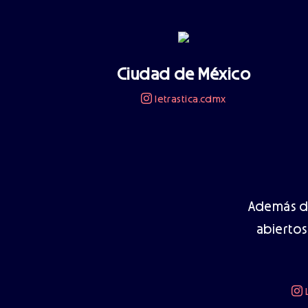
Ciudad de México
letrastica.cdmx
Además de
abiertos
L