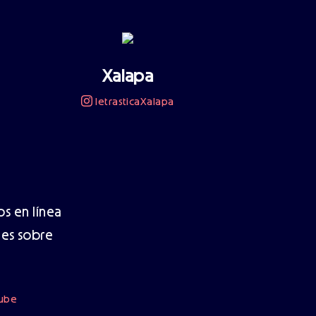
Xalapa
letrasticaXalapa
s en línea
jes sobre
tube