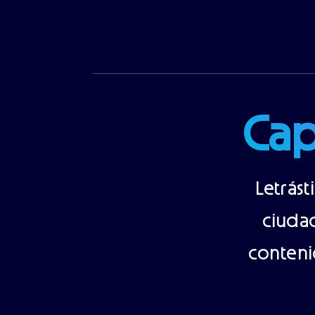
Cap
Letrást
ciuda
conteni