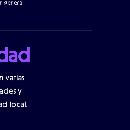
en general.
idad
n varias
ades y
d local.