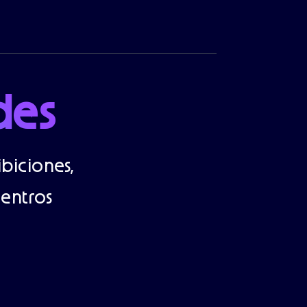
des
biciones,
uentros