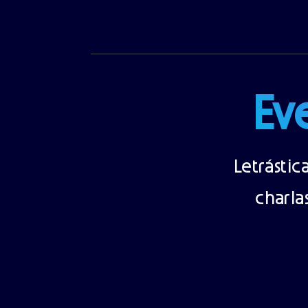
Ev
Letrásti
charla